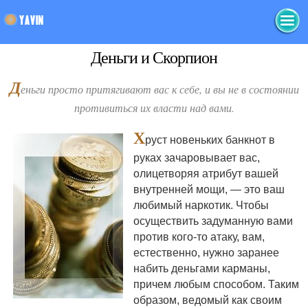
Деньги и Скорпион
Д
еньги просто притягивают вас к себе, и вы не в состоянии
противиться их власти над вами.
Х
руст новеньких банкнот в
руках зачаровывает вас,
олицетворяя атрибут вашей
внутренней мощи, — это ваш
любимый наркотик. Чтобы
осуществить задуманную вами
против кого-то атаку, вам,
естественно, нужно заранее
набить деньгами карманы,
причем любым способом. Таким
образом, ведомый как своим