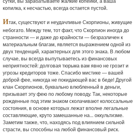
сутки, вы зарабатываете жалкие копейки, а ваша
копилка, к несчастью, всегда остается пустой.
И
так, существуют и неудачливые Скорпионы, живущие
небогато. Между тем, тот факт, что Скорпион иногда до
странности — и даже до крайности — безразличен к
материальным благам, является выражением одной из
двух тенденций, характерных для этого знака. В любом
случае, вы всегда выпутываетесь из финансовых
неприятностей: долговая тюрьма вам явно не грозит и
угрозы кредиторов тоже. Спасибо мистике — вашей
доброй фее, никогда не покидающей вас в беде! Другой
клан Скорпионов, буквально влюбленный в деньги,
призывает эту фею по любому поводу. Так, некоторые
рожденные под этим знаком сколачивают колоссальные
состояния, в основе которых лежат вполне легальные
составляющие, круто замешанные на... оккультизме.
Заметим также, что, находясь под влиянием сильной
страсти, вы способны на любой финансовый риск.