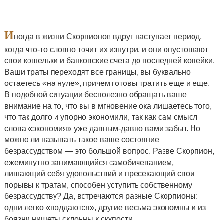
И
ногда в жизни Скорпионов вдруг наступает период,
когда что-то словно точит их изнутри, и они опустошают
свои кошельки и банковские счета до последней копейки.
Ваши траты переходят все границы, вы буквально
остаетесь «на нуле», причем готовы тратить еще и еще.
В подобной ситуации бесполезно обращать ваше
внимание на то, что вы в мгновение ока лишаетесь того,
что так долго и упорно экономили, так как сам смысл
слова «экономия» уже давным-давно вами забыт. Но
можно ли называть такое ваше состояние
безрассудством — это большой вопрос. Разве Скорпион,
ежеминутно занимающийся самобичеванием,
лишающий себя удовольствий и пресекающий свои
порывы к тратам, способен уступить собственному
безрассудству? Да, встречаются разные Скорпионы:
одни легко «поддаются», другие весьма экономны и из
боязни нищеты склонны к скупости.