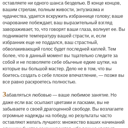
оставляете ни одного шанса безделью. В конце концов,
вашим стрелам, полным живости, энтузиазма и
чудачества, удается вскружить избраннице голову; ваше
очарование побеждает, ваш выразительный взгляд
завораживает, то, что говорят ваши глаза, волнует ее. Вы
поднимаете температуру вашей страсти, и, если
избранник еще не поддался, ваш страстный,
обволакивающий голос будет последней каплей. Тем
более, что в данный момент вы тщательно следите за
собой и не позволяете себе обычные едкие шутки, на
которые вы большой мастер. Дело не в том, что вы
боитесь создать о себе плохое впечатление, — позже вы
все равно раскроетесь полностью.
З
абавляться любовью — ваше любимое занятие. Но
даже если вас осыпают цветами и ласками, вы не
забываете о своей драгоценной свободе. Вы возлагаете
огромные надежды на победу, но результаты часто
оставляют желать лучшего: множество ваших начинаний